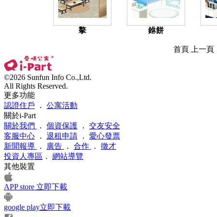
摮
銝餅
首頁 上一
©2026 Sunfun Info Co.,Ltd.
All Rights Reserved.
更多功能
認證住戶
．
公寓活動
關於i-Part
關於我們
．
個資保護
．
交友安全
客服中心
．
退租申請
．
愛心發票
新聞報導
．
廣告
．
合作
．
徵才
投資人專區
．
網站導覽
其他裝置
APP store 立即下載
google play立即下載