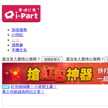
加值服務
心情貼
直播
感興趣
手機交友
還沒登入愛情公寓嗎？
還沒加入愛情公寓嗎？
紅包抽抽樂！小資變土豪！
素人也能成為明日之星！