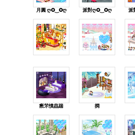
月圓 ღ✪‿✪ღ
派對ღ✪‿✪ღ
派
瘚芣憤皛踹
撋