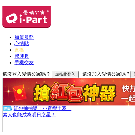
加值服務
心情貼
直播
感興趣
手機交友
還沒登入愛情公寓嗎？
還沒加入愛情公寓嗎？
紅包抽抽樂！小資變土豪！
素人也能成為明日之星！