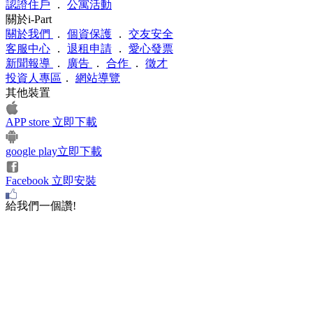
認證住戶
．
公寓活動
關於i-Part
關於我們
．
個資保護
．
交友安全
客服中心
．
退租申請
．
愛心發票
新聞報導
．
廣告
．
合作
．
徵才
投資人專區
．
網站導覽
其他裝置
APP store 立即下載
google play立即下載
Facebook 立即安裝
給我們一個讚!