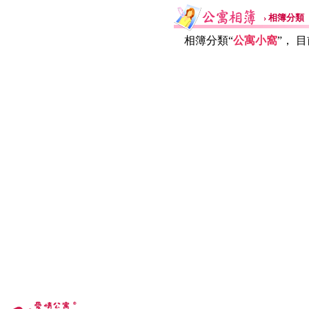
› 相簿分類
相簿分類“
公寓小窩
”， 