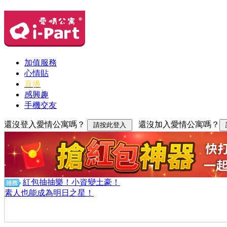
加值服務
心情貼
直播
感興趣
手機交友
還沒登入愛情公寓嗎？
還沒加入愛情公寓嗎？
紅包抽抽樂！小資變土豪！
素人也能成為明日之星！