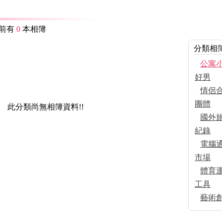
目前有
0
本相簿
分類相
公寓
好男
情侶
團體
此分類尚無相簿資料!!
國外
紀錄
電腦
市場
體育
工具
藝術