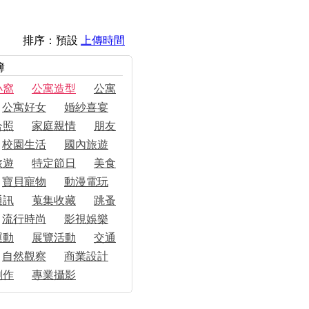
排序：預設
上傳時間
簿
小窩
公寓造型
公寓
公寓好女
婚紗喜宴
合照
家庭親情
朋友
校園生活
國內旅遊
旅遊
特定節日
美食
寶貝寵物
動漫電玩
通訊
蒐集收藏
跳蚤
流行時尚
影視娛樂
運動
展覽活動
交通
自然觀察
商業設計
創作
專業攝影