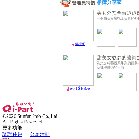
相簿分享家
美女外拍全台趴趴
一個由美女襯托出美景的外
蘭小妮
甜美女教師的藝術
為您介紹藝設系畢業的甜美
及揮灑藝術的一面
o◦F Ĭ Ś Ħ魚◦o
©2026 Sunfun Info Co.,Ltd.
All Rights Reserved.
更多功能
認證住戶
．
公寓活動