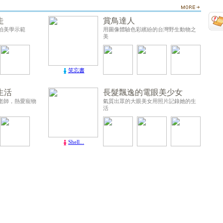
走
賞鳥達人
拍美學示範
用圖像體驗色彩繽紛的台灣野生動物之
美
笑忘書
生活
長髮飄逸的電眼美少女
老師，熱愛寵物
氣質出眾的大眼美女用照片記錄她的生
活
Shell...