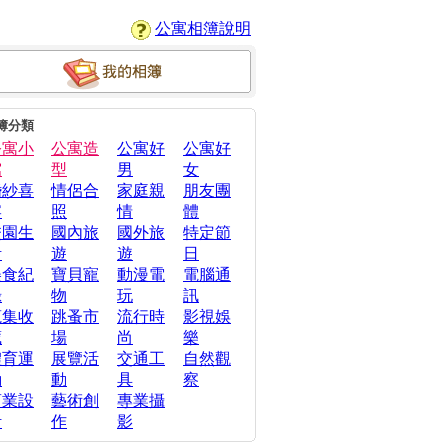
公寓相簿說明
簿分類
公寓小
公寓造
公寓好
公寓好
窩
型
男
女
婚紗喜
情侶合
家庭親
朋友團
宴
照
情
體
校園生
國內旅
國外旅
特定節
活
遊
遊
日
美食紀
寶貝寵
動漫電
電腦通
錄
物
玩
訊
蒐集收
跳蚤市
流行時
影視娛
藏
場
尚
樂
體育運
展覽活
交通工
自然觀
動
動
具
察
商業設
藝術創
專業攝
計
作
影