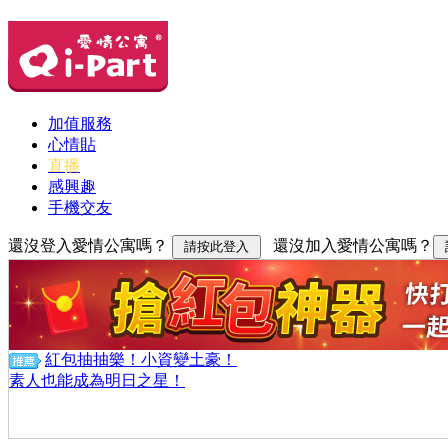
加值服務
心情貼
直播
感興趣
手機交友
還沒登入愛情公寓嗎？
還沒加入愛情公寓嗎？
紅包抽抽樂！小資變土豪！
素人也能成為明日之星！