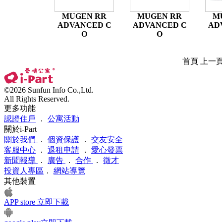
MUGEN RR
MUGEN RR
M
ADVANCED C
ADVANCED C
AD
O
O
首頁 上一
©2026 Sunfun Info Co.,Ltd.
All Rights Reserved.
更多功能
認證住戶
．
公寓活動
關於i-Part
關於我們
．
個資保護
．
交友安全
客服中心
．
退租申請
．
愛心發票
新聞報導
．
廣告
．
合作
．
徵才
投資人專區
．
網站導覽
其他裝置
APP store 立即下載