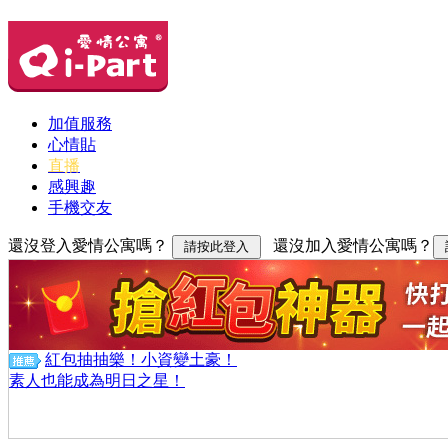
加值服務
心情貼
直播
感興趣
手機交友
還沒登入愛情公寓嗎？
還沒加入愛情公寓嗎？
紅包抽抽樂！小資變土豪！
素人也能成為明日之星！