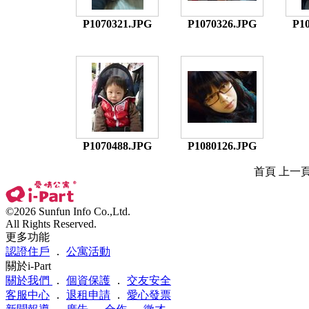
P1070321.JPG
P1070326.JPG
P1
P1070488.JPG
P1080126.JPG
首頁 上一
©2026 Sunfun Info Co.,Ltd.
All Rights Reserved.
更多功能
認證住戶
．
公寓活動
關於i-Part
關於我們
．
個資保護
．
交友安全
客服中心
．
退租申請
．
愛心發票