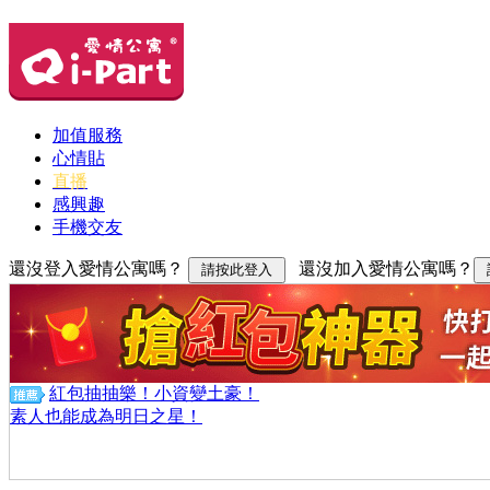
加值服務
心情貼
直播
感興趣
手機交友
還沒登入愛情公寓嗎？
還沒加入愛情公寓嗎？
紅包抽抽樂！小資變土豪！
素人也能成為明日之星！