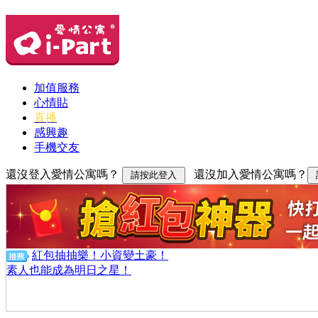
加值服務
心情貼
直播
感興趣
手機交友
還沒登入愛情公寓嗎？
還沒加入愛情公寓嗎？
紅包抽抽樂！小資變土豪！
素人也能成為明日之星！