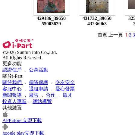
429186_39650
431732_39650
32
55003629
43236963
首頁 上一頁
1
2
3
©2026 Sunfun Info Co.,Ltd.
All Rights Reserved.
更多功能
認證住戶
．
公寓活動
關於i-Part
關於我們
．
個資保護
．
交友安全
客服中心
．
退租申請
．
愛心發票
新聞報導
．
廣告
．
合作
．
徵才
投資人專區
．
網站導覽
其他裝置
APP store 立即下載
google play立即下載