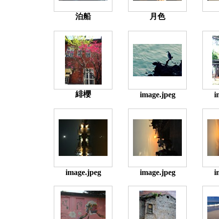
泊船
月色
緋櫻
image.jpeg
i
image.jpeg
image.jpeg
i