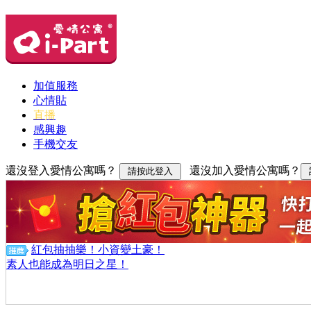
加值服務
心情貼
直播
感興趣
手機交友
還沒登入愛情公寓嗎？
還沒加入愛情公寓嗎？
紅包抽抽樂！小資變土豪！
素人也能成為明日之星！