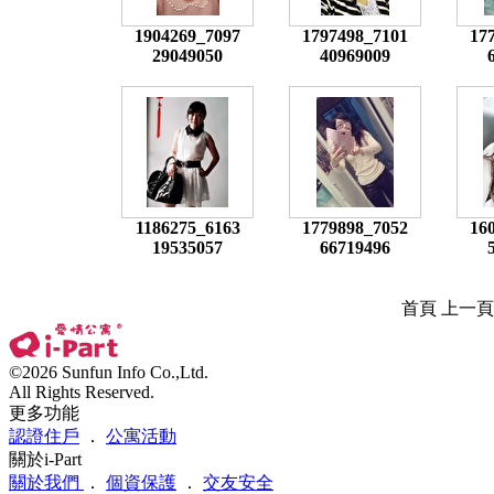
1904269_7097
1797498_7101
17
29049050
40969009
1186275_6163
1779898_7052
16
19535057
66719496
首頁 上一
©2026 Sunfun Info Co.,Ltd.
All Rights Reserved.
更多功能
認證住戶
．
公寓活動
關於i-Part
關於我們
．
個資保護
．
交友安全