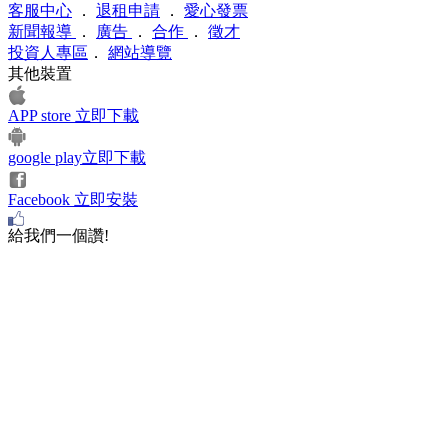
客服中心
．
退租申請
．
愛心發票
新聞報導
．
廣告
．
合作
．
徵才
投資人專區
．
網站導覽
其他裝置
APP store 立即下載
google play立即下載
Facebook 立即安裝
給我們一個讚!