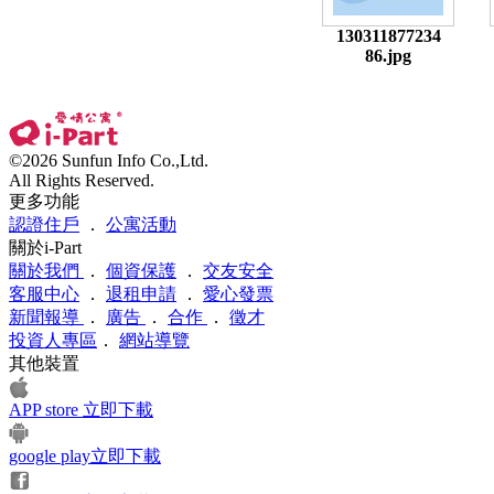
130311877234
86.jpg
©2026 Sunfun Info Co.,Ltd.
All Rights Reserved.
更多功能
認證住戶
．
公寓活動
關於i-Part
關於我們
．
個資保護
．
交友安全
客服中心
．
退租申請
．
愛心發票
新聞報導
．
廣告
．
合作
．
徵才
投資人專區
．
網站導覽
其他裝置
APP store 立即下載
google play立即下載