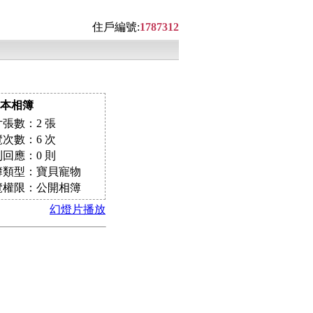
住戶編號:
1787312
本相簿
張數：2 張
次數：6 次
回應：0 則
簿類型：寶貝寵物
覽權限：公開相簿
幻燈片播放