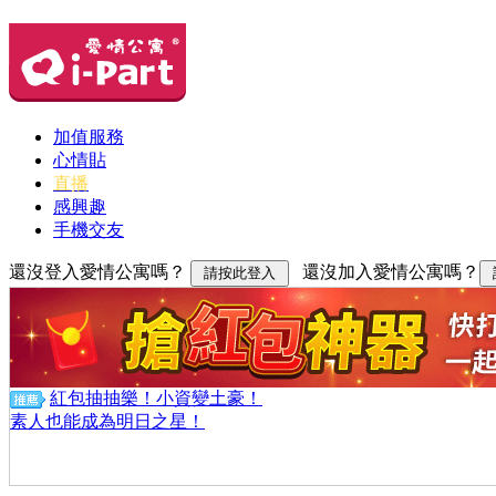
加值服務
心情貼
直播
感興趣
手機交友
還沒登入愛情公寓嗎？
還沒加入愛情公寓嗎？
紅包抽抽樂！小資變土豪！
素人也能成為明日之星！