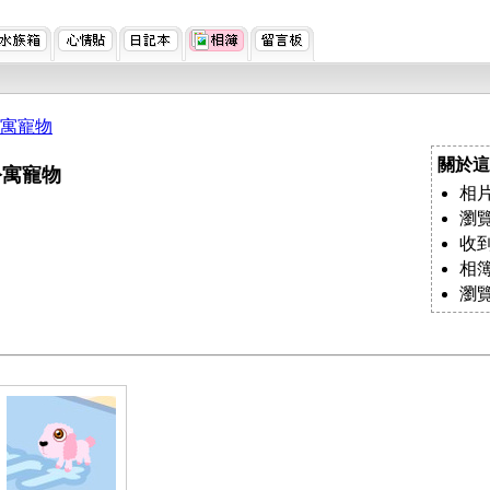
寓寵物
關於這
公寓寵物
相片
瀏覽
收到
相
瀏