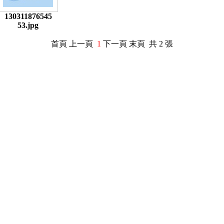
130311876545
53.jpg
首頁 上一頁
1
下一頁 末頁 共 2 張