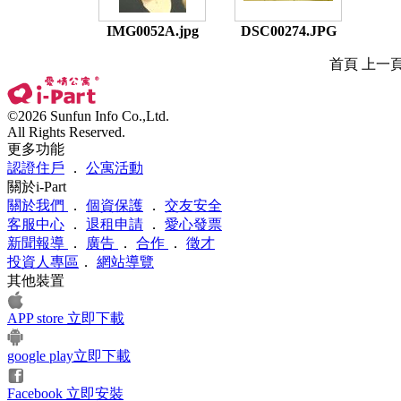
IMG0052A.jpg
DSC00274.JPG
首頁 上一
©2026 Sunfun Info Co.,Ltd.
All Rights Reserved.
更多功能
認證住戶
．
公寓活動
關於i-Part
關於我們
．
個資保護
．
交友安全
客服中心
．
退租申請
．
愛心發票
新聞報導
．
廣告
．
合作
．
徵才
投資人專區
．
網站導覽
其他裝置
APP store 立即下載
google play立即下載
Facebook 立即安裝