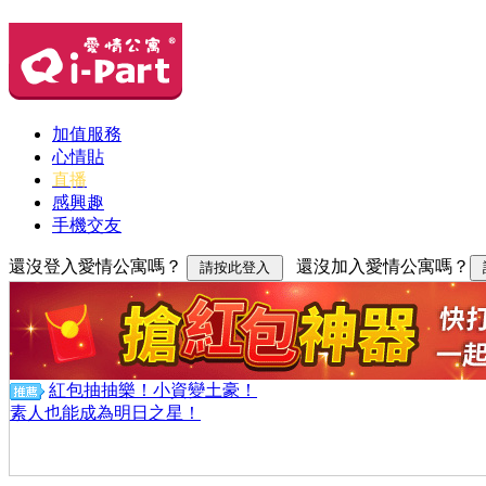
加值服務
心情貼
直播
感興趣
手機交友
還沒登入愛情公寓嗎？
還沒加入愛情公寓嗎？
紅包抽抽樂！小資變土豪！
素人也能成為明日之星！