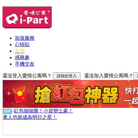
加值服務
心情貼
直播
感興趣
手機交友
還沒登入愛情公寓嗎？
還沒加入愛情公寓嗎？
紅包抽抽樂！小資變土豪！
素人也能成為明日之星！