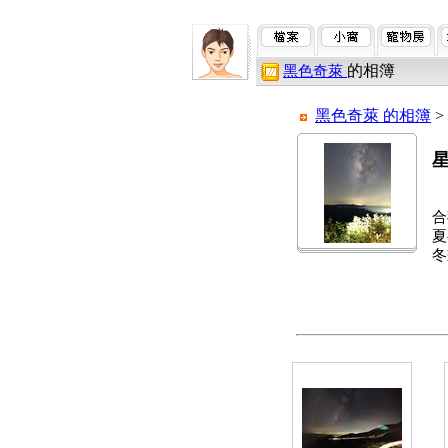
的相簿
黑色奇萊
黑色奇萊 的相簿
>
星
合
夏
冬