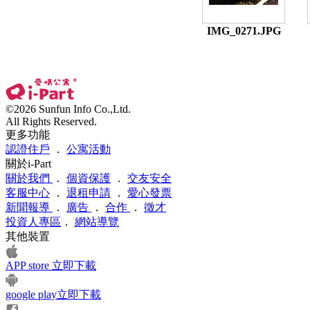
IMG_0271.JPG
©2026 Sunfun Info Co.,Ltd.
All Rights Reserved.
更多功能
認證住戶
．
公寓活動
關於i-Part
關於我們
．
個資保護
．
交友安全
客服中心
．
退租申請
．
愛心發票
新聞報導
．
廣告
．
合作
．
徵才
投資人專區
．
網站導覽
其他裝置
APP store 立即下載
google play立即下載