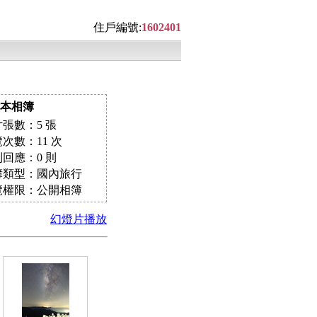
住戶編號:
1602401
本相簿
張數：5 張
次數：11 次
回應：0 則
簿類型：國內旅行
覽權限：公開相簿
幻燈片播放