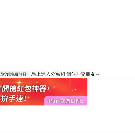
馬上進入公寓和
個住戶交朋友～