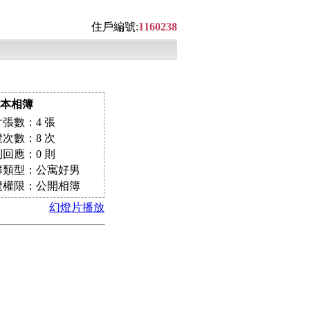
住戶編號:
1160238
本相簿
張數：4 張
次數：8 次
回應：0 則
簿類型：公寓好男
覽權限：公開相簿
幻燈片播放