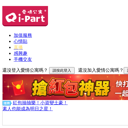
加值服務
心情貼
直播
感興趣
手機交友
還沒登入愛情公寓嗎？
還沒加入愛情公寓嗎？
紅包抽抽樂！小資變土豪！
素人也能成為明日之星！