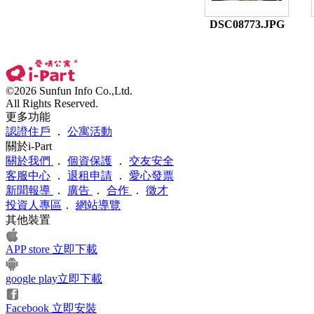
DSC08773.JPG
©2026 Sunfun Info Co.,Ltd.
All Rights Reserved.
更多功能
認證住戶
．
公寓活動
關於i-Part
關於我們
．
個資保護
．
交友安全
客服中心
．
退租申請
．
愛心發票
新聞報導
．
廣告
．
合作
．
徵才
投資人專區
．
網站導覽
其他裝置
APP store 立即下載
google play立即下載
Facebook 立即安裝