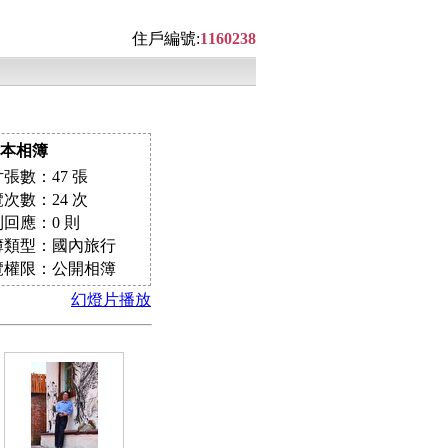
住戶編號:
1160238
本相簿
張數：47 張
次數：24 次
回應：0 則
簿類型：國內旅行
覽權限：公開相簿
幻燈片播放