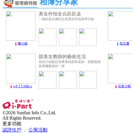
相簿分享家
美女外拍全台趴趴走
一個由美女襯托出美景的外拍美學示範
蘭小妮
笑忘書
甜美女教師的藝術生活
為您介紹藝設系畢業的甜美老師，熱愛寵物
及揮灑藝術的一面
o◦F Ĭ Ś Ħ魚◦o
完美小昭
©2026 Sunfun Info Co.,Ltd.
All Rights Reserved.
更多功能
認證住戶
．
公寓活動