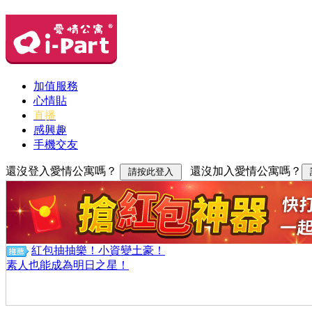
加值服務
心情貼
直播
感興趣
手機交友
還沒登入愛情公寓嗎？
還沒加入愛情公寓嗎？
紅包抽抽樂！小資變土豪！
素人也能成為明日之星！