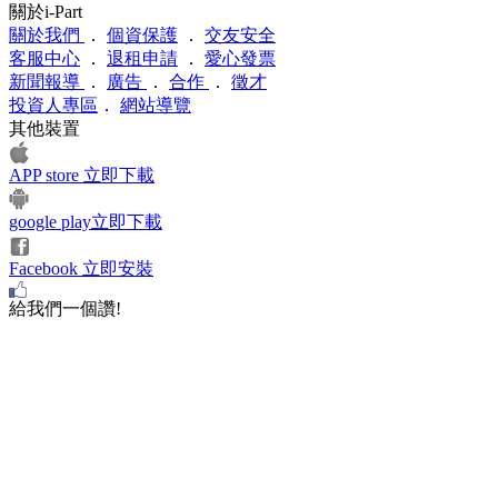
關於i-Part
關於我們
．
個資保護
．
交友安全
客服中心
．
退租申請
．
愛心發票
新聞報導
．
廣告
．
合作
．
徵才
投資人專區
．
網站導覽
其他裝置
APP store 立即下載
google play立即下載
Facebook 立即安裝
給我們一個讚!