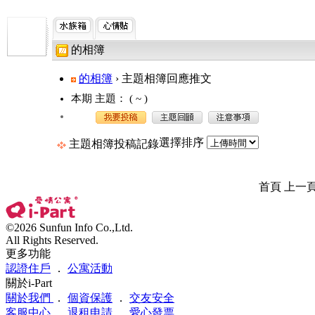
的相簿
的相簿
› 主題相簿回應推文
本期 主題：
( ~ )
選擇排序
主題相簿投稿記錄
首頁 上一
©2026 Sunfun Info Co.,Ltd.
All Rights Reserved.
更多功能
認證住戶
．
公寓活動
關於i-Part
關於我們
．
個資保護
．
交友安全
客服中心
．
退租申請
．
愛心發票