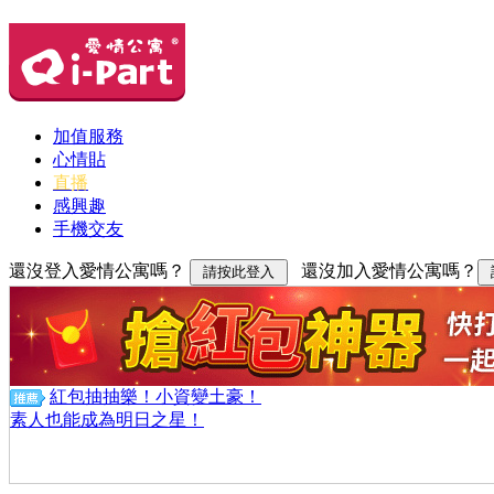
加值服務
心情貼
直播
感興趣
手機交友
還沒登入愛情公寓嗎？
還沒加入愛情公寓嗎？
紅包抽抽樂！小資變土豪！
素人也能成為明日之星！