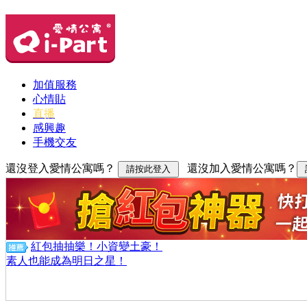
加值服務
心情貼
直播
感興趣
手機交友
還沒登入愛情公寓嗎？
還沒加入愛情公寓嗎？
紅包抽抽樂！小資變土豪！
素人也能成為明日之星！