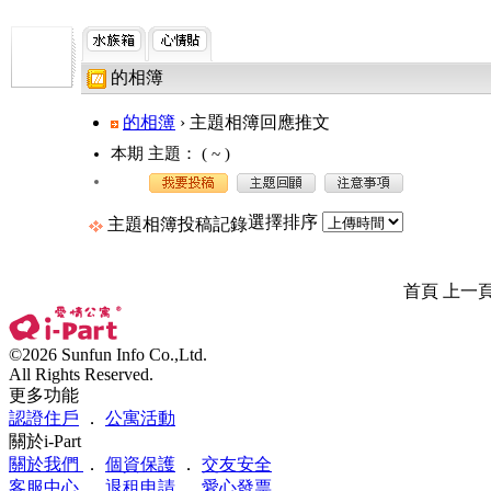
的相簿
的相簿
› 主題相簿回應推文
本期 主題：
( ~ )
選擇排序
主題相簿投稿記錄
首頁 上一
©2026 Sunfun Info Co.,Ltd.
All Rights Reserved.
更多功能
認證住戶
．
公寓活動
關於i-Part
關於我們
．
個資保護
．
交友安全
客服中心
．
退租申請
．
愛心發票