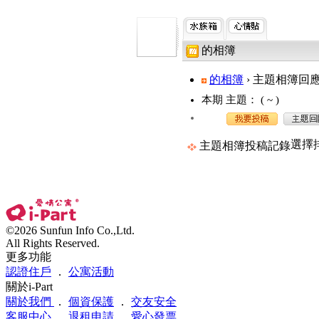
的相簿
的相簿
› 主題相簿回
本期 主題：
( ~ )
選擇
主題相簿投稿記錄
©2026 Sunfun Info Co.,Ltd.
All Rights Reserved.
更多功能
認證住戶
．
公寓活動
關於i-Part
關於我們
．
個資保護
．
交友安全
客服中心
．
退租申請
．
愛心發票