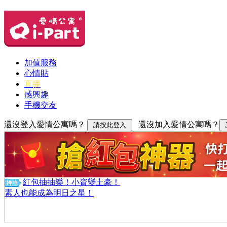
加值服務
心情貼
直播
感興趣
手機交友
還沒登入愛情公寓嗎？
還沒加入愛情公寓嗎？
紅包抽抽樂！小資變土豪！
素人也能成為明日之星！