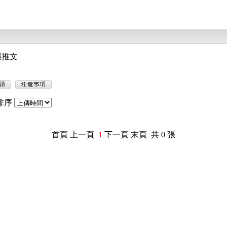
應推文
排序
首頁 上一頁
1
下一頁 末頁 共 0 張