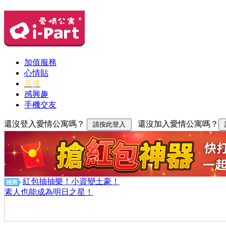
加值服務
心情貼
直播
感興趣
手機交友
還沒登入愛情公寓嗎？
還沒加入愛情公寓嗎？
紅包抽抽樂！小資變土豪！
素人也能成為明日之星！