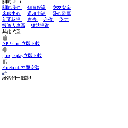
關於i-Part
關於我們
．
個資保護
．
交友安全
客服中心
．
退租申請
．
愛心發票
新聞報導
．
廣告
．
合作
．
徵才
投資人專區
．
網站導覽
其他裝置
APP store 立即下載
google play立即下載
Facebook 立即安裝
給我們一個讚!