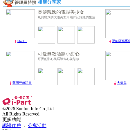
相簿分享家
長髮飄逸的電眼美少女
氣質出眾的大眼美女用照片記錄她的生活
Shell...
恐龍阿媽系
可愛無敵酒窩小甜心
可愛的甜心美眉讓你心花怒放
藝圈™無語書
大氣鬼
©2026 Sunfun Info Co.,Ltd.
All Rights Reserved.
更多功能
認證住戶
．
公寓活動