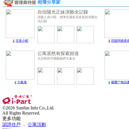
相簿分享家
自信陽光正妹演藝全記錄
演藝人員小昭，相簿充滿多采多姿的演藝生
活記錄
完美小昭
恐龍阿媽系
公寓居然有探索頻道
大自然與可愛動物們大集合
大氣鬼
藝圈™無語
©2026 Sunfun Info Co.,Ltd.
All Rights Reserved.
更多功能
認證住戶
．
公寓活動