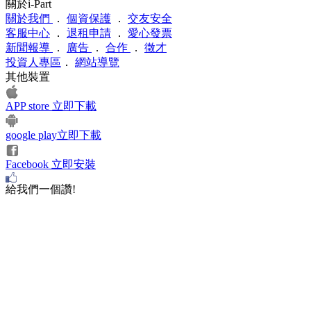
關於i-Part
關於我們
．
個資保護
．
交友安全
客服中心
．
退租申請
．
愛心發票
新聞報導
．
廣告
．
合作
．
徵才
投資人專區
．
網站導覽
其他裝置
APP store 立即下載
google play立即下載
Facebook 立即安裝
給我們一個讚!