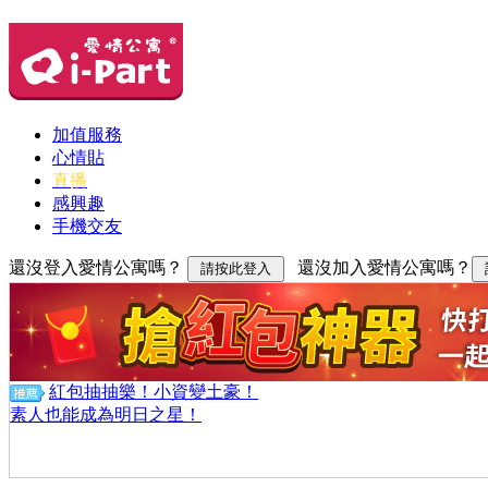
加值服務
心情貼
直播
感興趣
手機交友
還沒登入愛情公寓嗎？
還沒加入愛情公寓嗎？
紅包抽抽樂！小資變土豪！
素人也能成為明日之星！