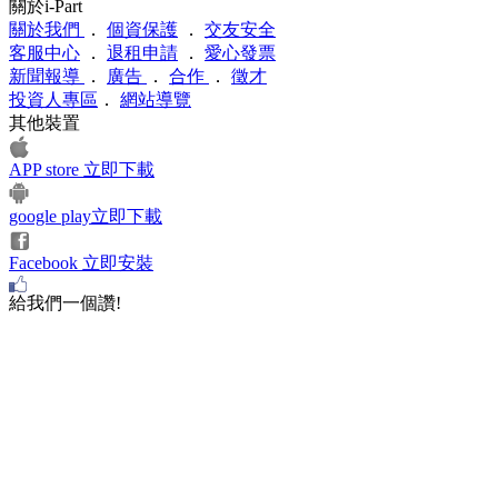
關於i-Part
關於我們
．
個資保護
．
交友安全
客服中心
．
退租申請
．
愛心發票
新聞報導
．
廣告
．
合作
．
徵才
投資人專區
．
網站導覽
其他裝置
APP store 立即下載
google play立即下載
Facebook 立即安裝
給我們一個讚!