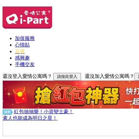
加值服務
心情貼
直播
感興趣
手機交友
還沒登入愛情公寓嗎？
還沒加入愛情公寓嗎？
紅包抽抽樂！小資變土豪！
素人也能成為明日之星！