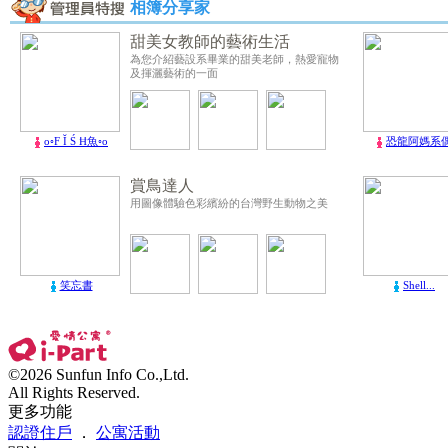
相簿分享家
甜美女教師的藝術生活
為您介紹藝設系畢業的甜美老師，熱愛寵物
及揮灑藝術的一面
o◦F Ĭ Ś Ħ魚◦o
恐龍阿媽系
賞鳥達人
用圖像體驗色彩繽紛的台灣野生動物之美
笑忘書
Shell...
©2026 Sunfun Info Co.,Ltd.
All Rights Reserved.
更多功能
認證住戶
．
公寓活動