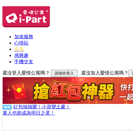
加值服務
心情貼
直播
感興趣
手機交友
還沒登入愛情公寓嗎？
還沒加入愛情公寓嗎？
紅包抽抽樂！小資變土豪！
素人也能成為明日之星！