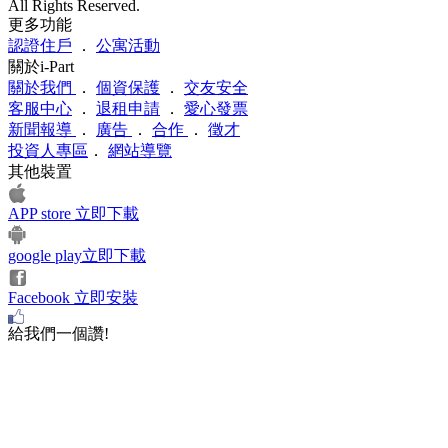
All Rights Reserved.
更多功能
認證住戶
．
公寓活動
關於i-Part
關於我們
．
個資保護
．
交友安全
客服中心
．
退租申請
．
愛心發票
新聞報導
．
廣告
．
合作
．
徵才
投資人專區
．
網站導覽
其他裝置
APP store 立即下載
google play立即下載
Facebook 立即安裝
給我們一個讚!