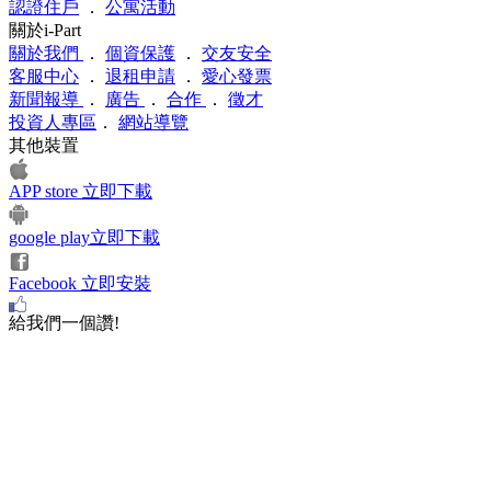
認證住戶
．
公寓活動
關於i-Part
關於我們
．
個資保護
．
交友安全
客服中心
．
退租申請
．
愛心發票
新聞報導
．
廣告
．
合作
．
徵才
投資人專區
．
網站導覽
其他裝置
APP store 立即下載
google play立即下載
Facebook 立即安裝
給我們一個讚!