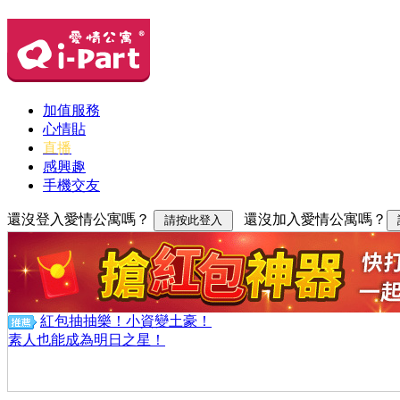
加值服務
心情貼
直播
感興趣
手機交友
還沒登入愛情公寓嗎？
還沒加入愛情公寓嗎？
紅包抽抽樂！小資變土豪！
素人也能成為明日之星！