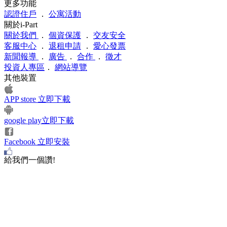
更多功能
認證住戶
．
公寓活動
關於i-Part
關於我們
．
個資保護
．
交友安全
客服中心
．
退租申請
．
愛心發票
新聞報導
．
廣告
．
合作
．
徵才
投資人專區
．
網站導覽
其他裝置
APP store 立即下載
google play立即下載
Facebook 立即安裝
給我們一個讚!