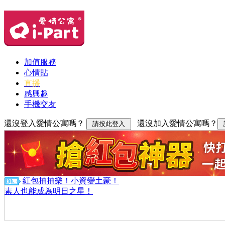
加值服務
心情貼
直播
感興趣
手機交友
還沒登入愛情公寓嗎？
還沒加入愛情公寓嗎？
紅包抽抽樂！小資變土豪！
素人也能成為明日之星！