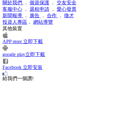
關於我們
．
個資保護
．
交友安全
客服中心
．
退租申請
．
愛心發票
新聞報導
．
廣告
．
合作
．
徵才
投資人專區
．
網站導覽
其他裝置
APP store 立即下載
google play立即下載
Facebook 立即安裝
給我們一個讚!