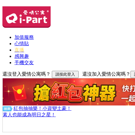
加值服務
心情貼
直播
感興趣
手機交友
還沒登入愛情公寓嗎？
還沒加入愛情公寓嗎？
紅包抽抽樂！小資變土豪！
素人也能成為明日之星！