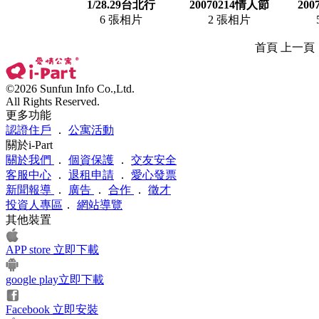
1/28.29台北行
20070214情人節
200
6 張相片
2 張相片
首頁 上一
©2026 Sunfun Info Co.,Ltd.
All Rights Reserved.
更多功能
認證住戶
．
公寓活動
關於i-Part
關於我們
．
個資保護
．
交友安全
客服中心
．
退租申請
．
愛心發票
新聞報導
．
廣告
．
合作
．
徵才
投資人專區
．
網站導覽
其他裝置
APP store 立即下載
google play立即下載
Facebook 立即安裝