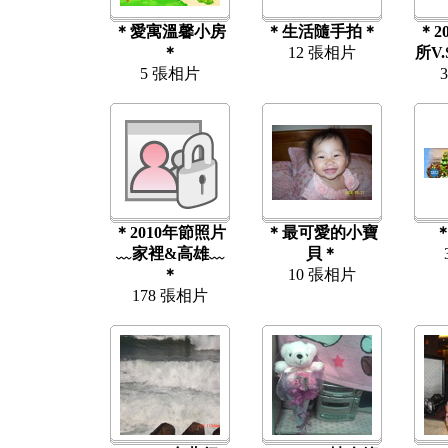
＊愛寓溫馨小房
＊生活隨手拍＊
＊2
＊
12 張相片
所V
5 張相片
＊2010年節照片
＊最可愛的小寶
＊
﹏家裡&高雄﹏
貝＊
＊
10 張相片
178 張相片