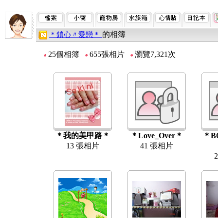
的相簿
＊鎖心〃愛戀＊
25個相簿
655張相片
瀏覽7,321次
＊我的美甲路＊
＊Love_Over＊
＊B
13 張相片
41 張相片