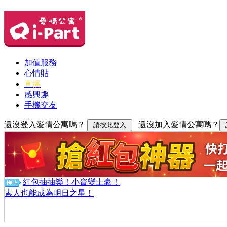
加值服務
心情貼
直播
感興趣
手機交友
還沒登入愛情公寓嗎？
還沒加入愛情公寓嗎？
紅包抽抽樂！小資變土豪！
素人也能成為明日之星！