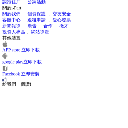
認證住戶
．
公寓活動
關於i-Part
關於我們
．
個資保護
．
交友安全
客服中心
．
退租申請
．
愛心發票
新聞報導
．
廣告
．
合作
．
徵才
投資人專區
．
網站導覽
其他裝置
APP store 立即下載
google play立即下載
Facebook 立即安裝
給我們一個讚!