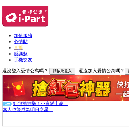
加值服務
心情貼
直播
感興趣
手機交友
還沒登入愛情公寓嗎？
還沒加入愛情公寓嗎？
紅包抽抽樂！小資變土豪！
素人也能成為明日之星！