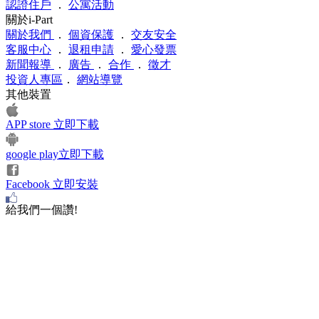
認證住戶
．
公寓活動
關於i-Part
關於我們
．
個資保護
．
交友安全
客服中心
．
退租申請
．
愛心發票
新聞報導
．
廣告
．
合作
．
徵才
投資人專區
．
網站導覽
其他裝置
APP store 立即下載
google play立即下載
Facebook 立即安裝
給我們一個讚!