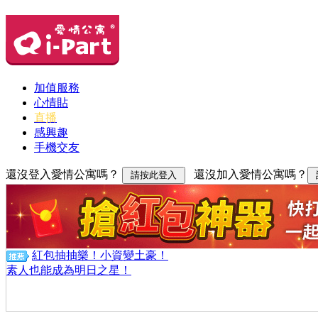
加值服務
心情貼
直播
感興趣
手機交友
還沒登入愛情公寓嗎？
還沒加入愛情公寓嗎？
紅包抽抽樂！小資變土豪！
素人也能成為明日之星！