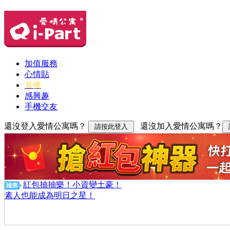
加值服務
心情貼
直播
感興趣
手機交友
還沒登入愛情公寓嗎？
還沒加入愛情公寓嗎？
紅包抽抽樂！小資變土豪！
素人也能成為明日之星！