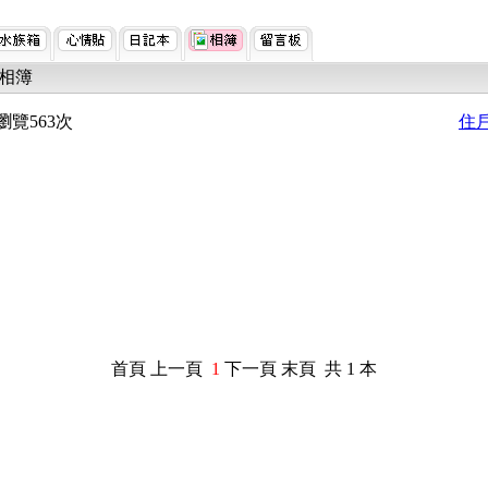
相簿
瀏覽563次
住
首頁 上一頁
1
下一頁 末頁 共 1 本