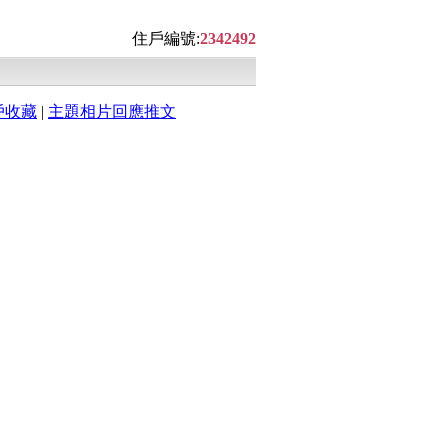
住戶編號:
2342492
戶收藏
|
主題相片回應推文