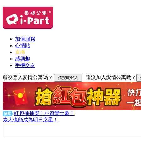
加值服務
心情貼
直播
感興趣
手機交友
還沒登入愛情公寓嗎？
還沒加入愛情公寓嗎？
紅包抽抽樂！小資變土豪！
素人也能成為明日之星！