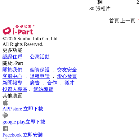
桐
80 張相片
首頁 上一頁
©2026 Sunfun Info Co.,Ltd.
All Rights Reserved.
更多功能
認證住戶
．
公寓活動
關於i-Part
關於我們
．
個資保護
．
交友安全
客服中心
．
退租申請
．
愛心發票
新聞報導
．
廣告
．
合作
．
徵才
投資人專區
．
網站導覽
其他裝置
APP store 立即下載
google play立即下載
Facebook 立即安裝