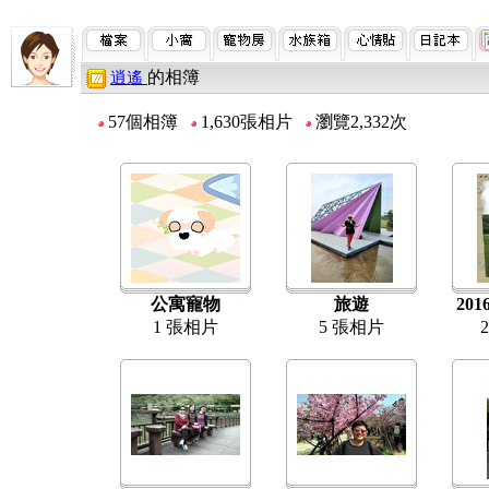
的相簿
逍遙
57個相簿
1,630張相片
瀏覽2,332次
公寓寵物
旅遊
20
1 張相片
5 張相片