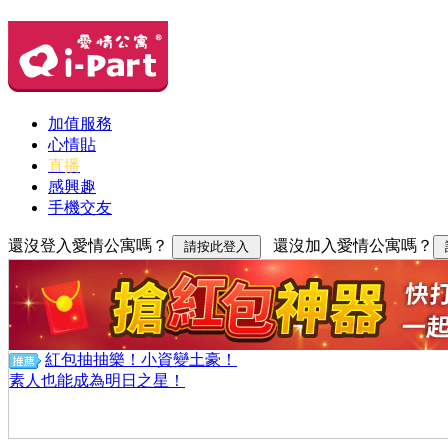
加值服務
心情貼
直播
感興趣
手機交友
還沒登入愛情公寓嗎？
還沒加入愛情公寓嗎？
紅包抽抽樂！小資變土豪！
素人也能成為明日之星！