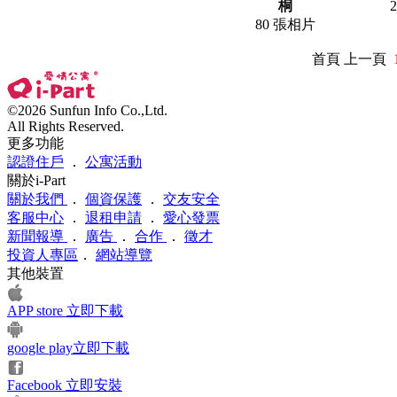
桐
80 張相片
首頁 上一頁
©2026 Sunfun Info Co.,Ltd.
All Rights Reserved.
更多功能
認證住戶
．
公寓活動
關於i-Part
關於我們
．
個資保護
．
交友安全
客服中心
．
退租申請
．
愛心發票
新聞報導
．
廣告
．
合作
．
徵才
投資人專區
．
網站導覽
其他裝置
APP store 立即下載
google play立即下載
Facebook 立即安裝