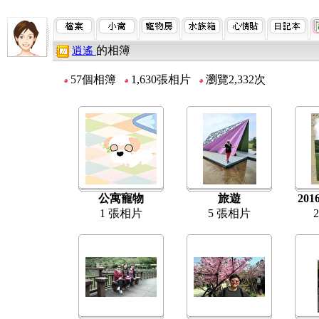
的相簿
逍遙
57個相簿
1,630張相片
瀏覽2,332次
公寓寵物
旅遊
20
1 張相片
5 張相片