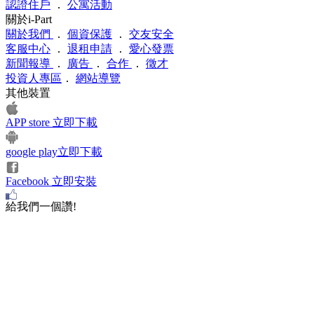
認證住戶
．
公寓活動
關於i-Part
關於我們
．
個資保護
．
交友安全
客服中心
．
退租申請
．
愛心發票
新聞報導
．
廣告
．
合作
．
徵才
投資人專區
．
網站導覽
其他裝置
APP store 立即下載
google play立即下載
Facebook 立即安裝
給我們一個讚!