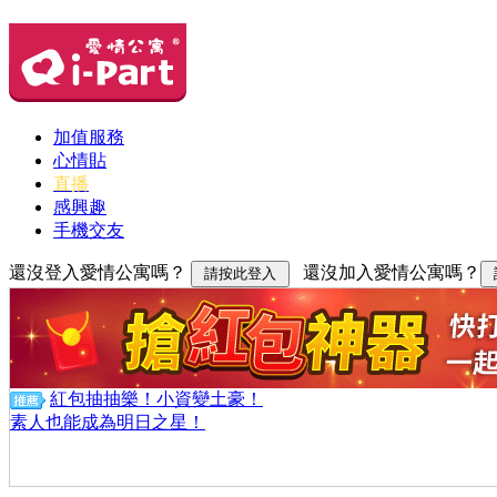
加值服務
心情貼
直播
感興趣
手機交友
還沒登入愛情公寓嗎？
還沒加入愛情公寓嗎？
紅包抽抽樂！小資變土豪！
素人也能成為明日之星！