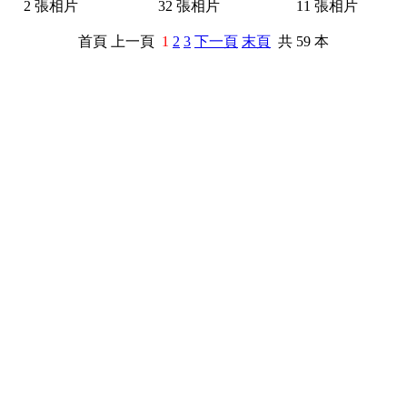
2 張相片
32 張相片
11 張相片
首頁 上一頁
1
2
3
下一頁
末頁
共 59 本