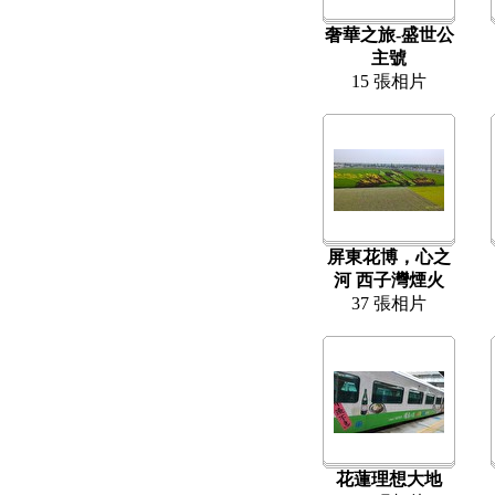
奢華之旅-盛世公
主號
15 張相片
屏東花博，心之
河 西子灣煙火
37 張相片
花蓮理想大地