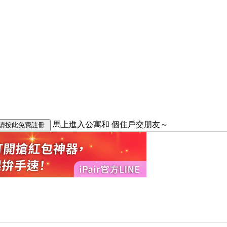
馬上進入公寓和
個住戶交朋友～