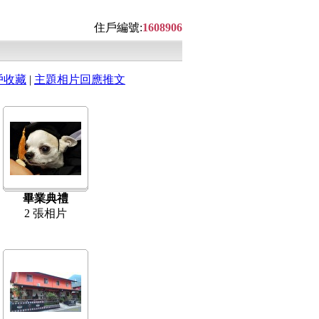
住戶編號:
1608906
戶收藏
|
主題相片回應推文
畢業典禮
2 張相片