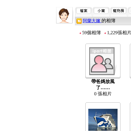
的相簿
阿蘭大嬸
59個相簿
1,229張
帶爸媽放風
了……
0 張相片