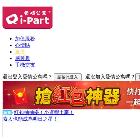
加值服務
心情貼
直播
感興趣
手機交友
還沒登入愛情公寓嗎？
還沒加入愛情公寓嗎？
紅包抽抽樂！小資變土豪！
素人也能成為明日之星！