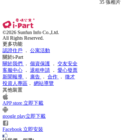
35 張相片
©2026 Sunfun Info Co.,Ltd.
All Rights Reserved.
更多功能
認證住戶
．
公寓活動
關於i-Part
關於我們
．
個資保護
．
交友安全
客服中心
．
退租申請
．
愛心發票
新聞報導
．
廣告
．
合作
．
徵才
投資人專區
．
網站導覽
其他裝置
APP store 立即下載
google play立即下載
Facebook 立即安裝