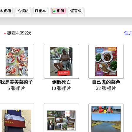
相片
瀏覽4,092次
住
我是美美菜菜子
倒數死亡
自己煮的菜色
5 張相片
10 張相片
22 張相片