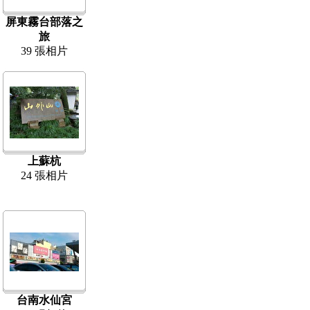
屏東霧台部落之
旅
39 張相片
上蘇杭
24 張相片
台南水仙宮