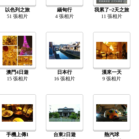
以色列之旅
緬甸行
我累了~2天之旅
51 張相片
4 張相片
11 張相片
澳門4日遊
日本行
漢來一天
15 張相片
16 張相片
9 張相片
手機上傳1
台東2日遊
熱汽球