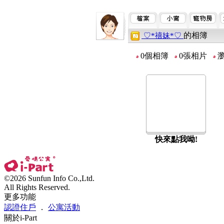
的相簿
♡*禧妹*♡
0個相簿
0張相片
瀏
快來點我呦!
©2026 Sunfun Info Co.,Ltd.
All Rights Reserved.
更多功能
認證住戶
．
公寓活動
關於i-Part