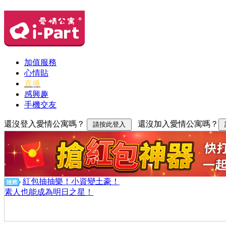
加值服務
心情貼
直播
感興趣
手機交友
還沒登入愛情公寓嗎？
還沒加入愛情公寓嗎？
紅包抽抽樂！小資變土豪！
素人也能成為明日之星！