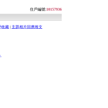
住戶編號:
10157936
戶收藏
|
主題相片回應推文
～