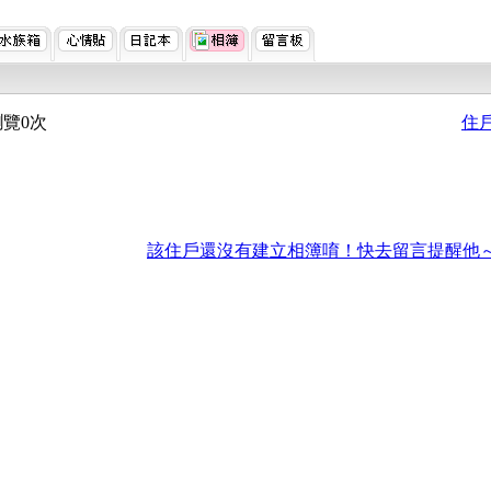
覽0次
住
該住戶還沒有建立相簿唷！快去留言提醒他